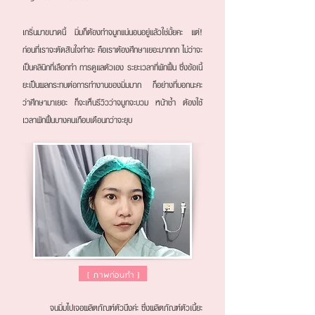
เกริ่นมาขนาดนี้ มิ่มก็ต้องทำจมูกแน่นอนอยู่แล้วใช่มั้ยคะ แต่!
ก่อนที่เราจะตัดสินใจทำอะ คือเราต้องศึกษาเยอะมากกก ไม่ว่าจะ
เป็นคลินิกที่เลือกทำ การดูแลตัวเอง ระยะเวลาที่พักฟื้น ซึ่งข้อเนี้
ยะเป็นผลกระทบต่อการทำงานของมิ่มมาก ก็อย่างที่บอกนะคะ
ว่าศึกษามาเยอะ ก็จะเห็นรีวิวว่าจมูกจะบวม หน้าช้ำ ต้องใช้
เวลาพักฟื้นบางคนเกือบเดือนกว่าจะยุบ
[
ภาพก่อนทำ
]
จนมิ่มไปเจอผลิตภัณฑ์ตัวนึงค่ะ ซึ่งผลิตภัณฑ์ตัวเนี้ยะ