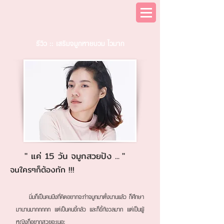
รีวิว :: เสริมจมูกหายบวม ไวมาก
'' แค่ 15 วัน จมูกสวยปัง ...
''
จนใครๆก็ต้องทัก !!!
มิ่มก็เป็นคนนึงที่คิดอยากจะทำจมูกมาตั้งนานแล้ว ก็ศึกษา
มานานมากกกกก แต่เป็นคนขี้กลัว และก็ขี้กังวลมาก แต่เป็นผู้
หญิงก็อยากสวยอะเนอะ