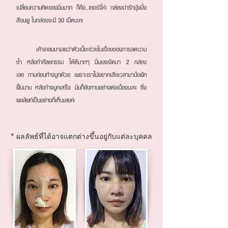
เปลี่ยนความคิดของมิ่มมาก ก็คือ..เซอร์จี้ค่ะ กล่องน่ารักมุ้งมิ้ง
สีชมพู ในกล่องจะมี 30 เม็ดนะคะ
เค้าเคลมมาเลยว่าตัวเนี้ยะช่วยในเรื่องของการลดบวม
ช้ำ หลังทำศัลยกรรม ได้ดีมากๆ มิ่มเลยจัดมา 2 กล่อง
เลย ทานก่อนทำจมูกด้วย เพราะเราไม่อยากเสียเวลามานั่งพัก
ฟื้นนาน หลังทำจมูกเสร็จ มิ่มก็ยังทานอย่างต่อเนื่องนะคะ ซึ่ง
ผลลัพท์เป็นอย่างที่เห็นเลยค่ะ
* ผลลัพธ์ที่ได้อาจแตกต่างขึ้นอยู่กับแต่ละบุคคล